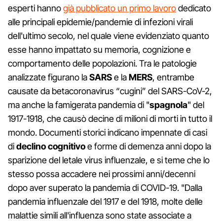
esperti hanno
già pubblicato un primo lavoro
dedicato
alle principali epidemie/pandemie di infezioni virali
dell'ultimo secolo, nel quale viene evidenziato quanto
esse hanno impattato su memoria, cognizione e
comportamento delle popolazioni. Tra le patologie
analizzate figurano la
SARS
e la
MERS
, entrambe
causate da betacoronavirus “cugini” del SARS-CoV-2,
ma anche la famigerata pandemia di "
spagnola
" del
1917-1918, che causò decine di milioni di morti in tutto il
mondo. Documenti storici indicano impennate di casi
di
declino cognitivo
e forme di demenza anni dopo la
sparizione del letale virus influenzale, e si teme che lo
stesso possa accadere nei prossimi anni/decenni
dopo aver superato la pandemia di COVID-19. "Dalla
pandemia influenzale del 1917 e del 1918, molte delle
malattie simili all'influenza sono state associate a