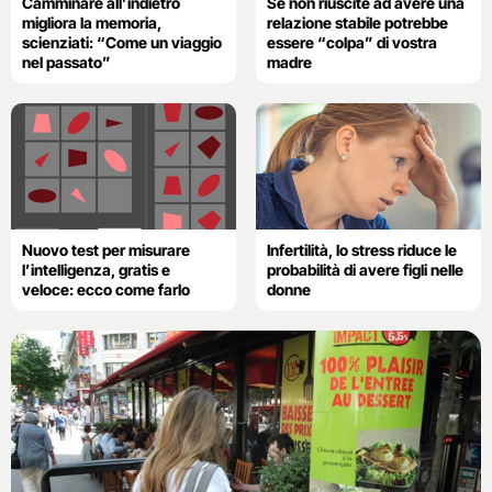
Camminare all’indietro
Se non riuscite ad avere una
migliora la memoria,
relazione stabile potrebbe
scienziati: “Come un viaggio
essere “colpa” di vostra
nel passato”
madre
Nuovo test per misurare
Infertilità, lo stress riduce le
l’intelligenza, gratis e
probabilità di avere figli nelle
veloce: ecco come farlo
donne