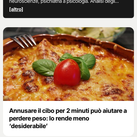
neuroscienze, psichiatria a psicologia. Analisi degli
esperti e le ultime ricerche su cause e cure su sindromi
[altro]
e malattie del sistema nervoso, dai disturbi del sonno a
quelli neurologici.
Annusare il cibo per 2 minuti può aiutare a
perdere peso: lo rende meno
‘desiderabile’