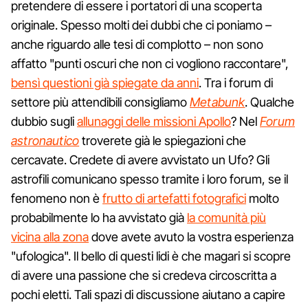
pretendere di essere i portatori di una scoperta
originale. Spesso molti dei dubbi che ci poniamo –
anche riguardo alle tesi di complotto – non sono
affatto "punti oscuri che non ci vogliono raccontare",
bensì questioni già spiegate da anni
. Tra i forum di
settore più attendibili consigliamo
Metabunk
. Qualche
dubbio sugli
allunaggi delle missioni Apollo
? Nel
Forum
astronautico
troverete già le spiegazioni che
cercavate. Credete di avere avvistato un Ufo? Gli
astrofili comunicano spesso tramite i loro forum, se il
fenomeno non è
frutto di artefatti fotografici
molto
probabilmente lo ha avvistato già
la comunità più
vicina alla zona
dove avete avuto la vostra esperienza
"ufologica". Il bello di questi lidi è che magari si scopre
di avere una passione che si credeva circoscritta a
pochi eletti. Tali spazi di discussione aiutano a capire