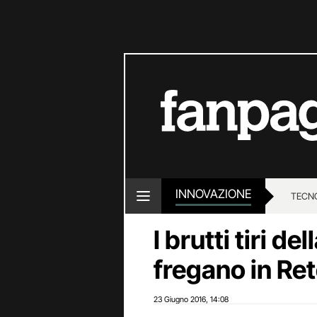
INNOVAZIONE
TECN
I brutti tiri d
fregano in Re
23 Giugno 2016
14:08
,