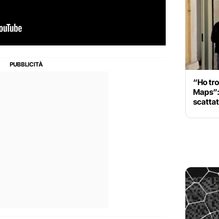
“Ho tr
Maps”:
scattat