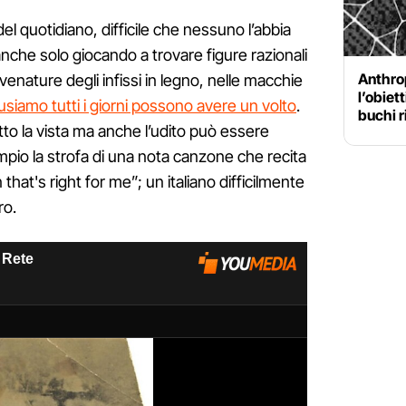
el quotidiano, difficile che nessuno l’abbia
anche solo giocando a trovare figure razionali
Anthrop
 venature degli infissi in legno, nelle macchie
l’obiett
 usiamo tutti i giorni possono avere un volto
.
buchi r
to la vista ma anche l’udito può essere
io la strofa di una nota canzone che recita
hat's right for me”; un italiano difficilmente
ro.