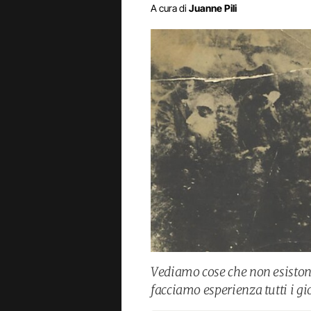
A cura di
Juanne Pili
Vediamo cose che non esiston
facciamo esperienza tutti i gio