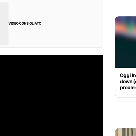
VIDEO CONSIGLIATO
Oggi In
down (o
problem