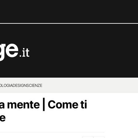
OLOGIA
DESIGN
SCIENZE
ella mente | Come ti
te