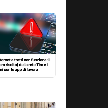
ternet a tratti non funziona: il
ra risolto) della rete Tim e i
i con le app di lavoro