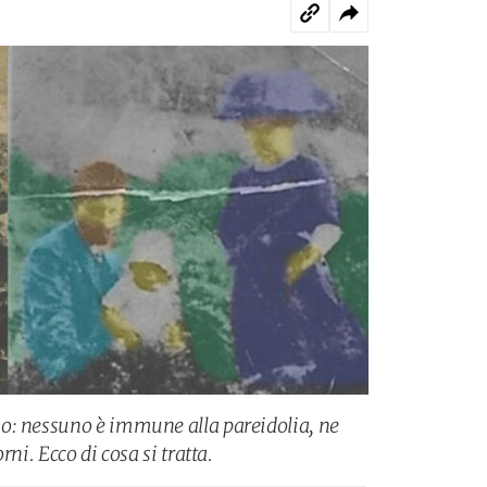
o: nessuno è immune alla pareidolia, ne
rni. Ecco di cosa si tratta.