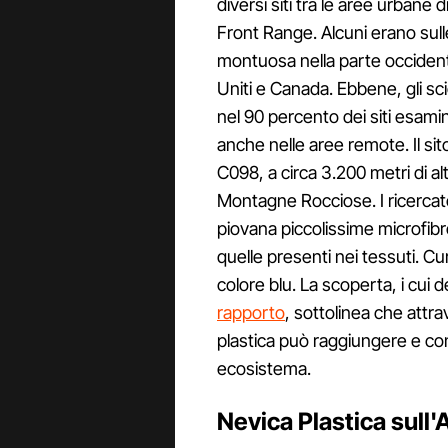
diversi siti tra le aree urbane 
Front Range. Alcuni erano su
montuosa nella parte occident
Uniti e Canada. Ebbene, gli sci
nel 90 percento dei siti esamin
anche nelle aree remote. Il sito
C098, a circa 3.200 metri di al
Montagne Rocciose. I ricercato
piovana piccolissime microfibr
quelle presenti nei tessuti. C
colore blu. La scoperta, i cui d
rapporto
, sottolinea che attr
plastica può raggiungere e c
ecosistema.
Nevica Plastica sull'