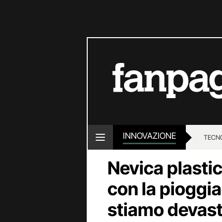
INNOVAZIONE
TECN
Nevica plastic
con la pioggi
stiamo devast