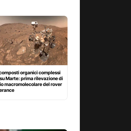
composti organici complessi
 su Marte: prima rilevazione di
io macromolecolare del rover
erance