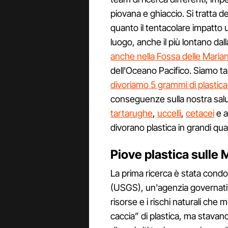
piovana e ghiaccio. Si tratta 
quanto il tentacolare impatto 
luogo, anche il più lontano dalla
anche nella Fossa delle Maria
dell'Oceano Pacifico. Siamo 
divoriamo 5 grammi di plastic
conseguenze sulla nostra sal
tartarughe
,
uccelli
,
cetacei
e a
divorano plastica in grandi qua
Piove plastica sulle
La prima ricerca è stata condo
(USGS), un'agenzia governativa
risorse e i rischi naturali che 
caccia” di plastica, ma stavan