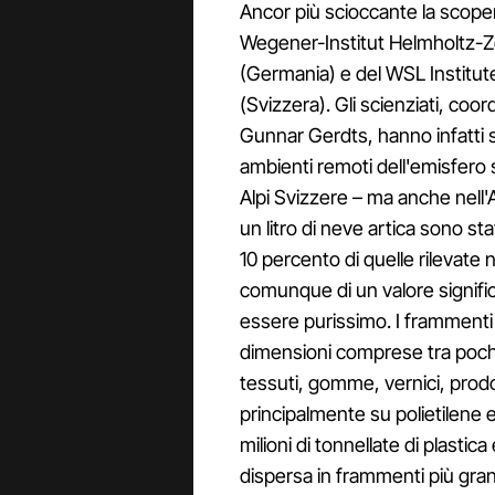
Ancor più scioccante la scoperta
Wegener-Institut Helmholtz-
(Germania) e del WSL Institu
(Svizzera). Gli scienziati, co
Gunnar Gerdts, hanno infatti s
ambienti remoti dell'emisfero 
Alpi Svizzere – ma anche nell'
un litro di neve artica sono sta
10 percento di quelle rilevate n
comunque di un valore signif
essere purissimo. I frammenti d
dimensioni comprese tra pochi 
tessuti, gomme, vernici, prodot
principalmente su polietilen
milioni di tonnellate di plastic
dispersa in frammenti più gran