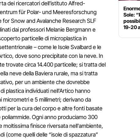
 dei ricercatori dell'istituto Alfred-
Enorme
Zentrum für Polar- und Meeresforschung
Sole: “
te for Snow and Avalanche Research SLF
possib
19-20 a
ordinati dai professori Melanie Bergmann e
coperto particelle di microplastica in
settentrionale – come le Isole Svalbard e le
Artico, dove sono precipitate con la neve. In
te trovate circa 14.400 particelle; si tratta del
ella neve della Baviera rurale, ma si tratta
icativo, per un ambiente che dovrebbe
i plastica individuati nell'Artico hanno
micrometri e 5 millimetri; derivano da
ti per la cura del corpo e altre fonti basate
e e poliammide. Ogni anno produciamo 300
a e moltissima finisce riversata nell'ambiente,
di (come quelli delle “isole di spazzatura”