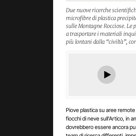
Due nuove ricerche scientifi
microfibre di plastica precipit
sulle Montagne Rocciose. Le p
a trasportare i materiali inq
più lontani dalla “civiltà”, 
Piove plastica su aree remote
fiocchi di neve sull'Artico, in
dovrebbero essere ancora pur
team di ricerca differenti, impe