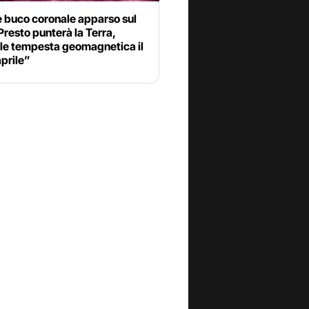
 buco coronale apparso sul
Presto punterà la Terra,
ile tempesta geomagnetica il
prile”