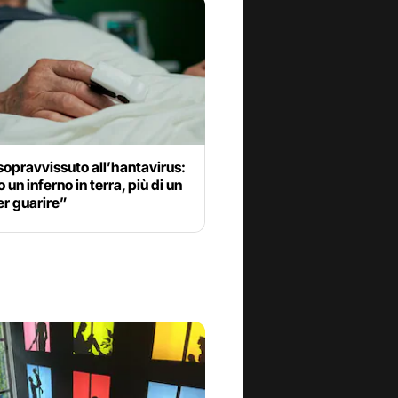
sopravvissuto all’hantavirus:
 un inferno in terra, più di un
er guarire”