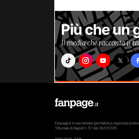
Più che un 
Il media che racconta il 
Fanpage.it è una testata giornalistica registrata presso
Tribunale di Napoli n. 57 del 26/07/2011.