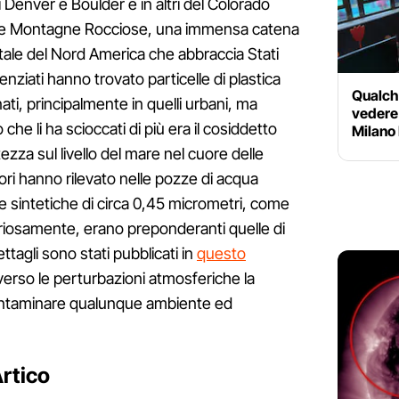
di Denver e Boulder e in altri del Colorado
lle Montagne Rocciose, una immensa catena
ale del Nord America che abbraccia Stati
enziati hanno trovato particelle di plastica
Qualche
ati, principalmente in quelli urbani, ma
vedere 
 che li ha scioccati di più era il cosiddetto
Milano
tezza sul livello del mare nel cuore delle
ri hanno rilevato nelle pozze di acqua
e sintetiche di circa 0,45 micrometri, come
uriosamente, erano preponderanti quelle di
ettagli sono stati pubblicati in
questo
averso le perturbazioni atmosferiche la
ontaminare qualunque ambiente ed
Artico