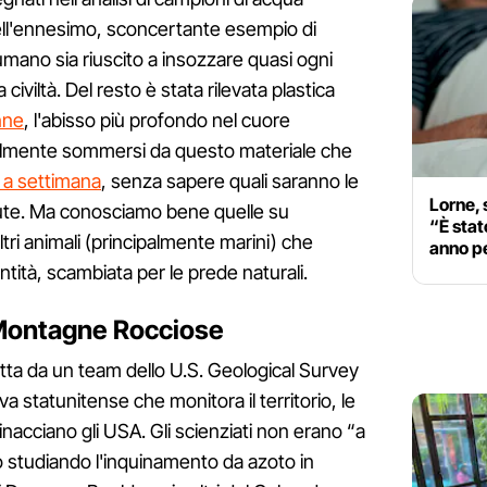
dell'ennesimo, sconcertante esempio di
umano sia riuscito a insozzare quasi ogni
 civiltà. Del resto è stata rilevata plastica
nne
, l'abisso più profondo nel cuore
talmente sommersi da questo materiale che
a a settimana
, senza sapere quali saranno le
Lorne, 
ute. Ma conosciamo bene quelle su
“È stato
ltri animali (principalmente marini) che
anno p
ntità, scambiata per le prede naturali.
 Montagne Rocciose
tta da un team dello U.S. Geological Survey
 statunitense che monitora il territorio, le
minacciano gli USA. Gli scienziati non erano “a
o studiando l'inquinamento da azoto in