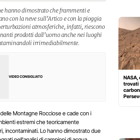
che hanno dimostrato che frammenti e
ano con la neve sull’Artico e con la pioggia
erturbazioni atmosferiche, infatti, riescono
uinanti prodotti dall’uomo anche nei luoghi
contaminandoli irrimediabilmente.
NASA, 
VIDEO CONSIGLIATO
trovati
carbon
Persev
 delle Montagne Rocciose e cade con i
 ambienti estremi che teoricamente
i, incontaminati. Lo hanno dimostrato due
gnati nell'analisi di campioni di acqua