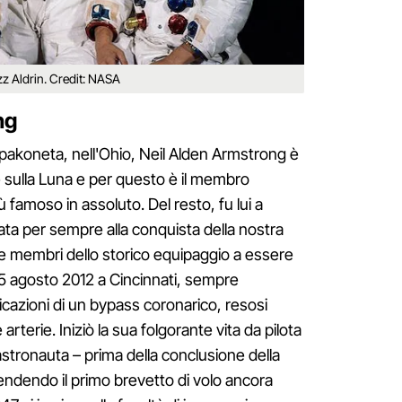
zz Aldrin. Credit: NASA
ng
apakoneta, nell'Ohio, Neil Alden Armstrong è
e sulla Luna e per questo è il membro
iù famoso in assoluto. Del resto, fu lui a
gata per sempre alla conquista della nostra
 tre membri dello storico equipaggio a essere
 25 agosto 2012 a Cincinnati, sempre
licazioni di un bypass coronarico, resosi
rterie. Iniziò la sua folgorante vita da pilota
astronauta – prima della conclusione della
ndendo il primo brevetto di volo ancora