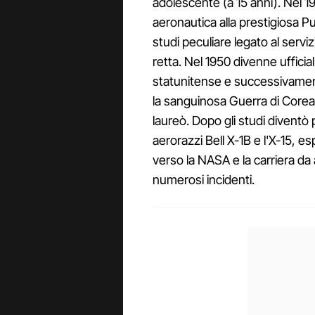
adolescente (a 15 anni). Nel 194
aeronautica alla prestigiosa P
studi peculiare legato al servi
retta. Nel 1950 divenne ufficia
statunitense e successivamen
la sanguinosa Guerra di Corea. 
laureò. Dopo gli studi diventò p
aerorazzi Bell X-1B e l'X-15, e
verso la NASA e la carriera da
numerosi incidenti.