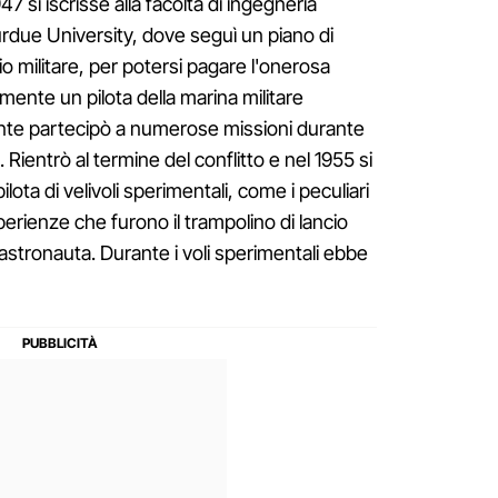
7 si iscrisse alla facoltà di ingegneria
urdue University, dove seguì un piano di
zio militare, per potersi pagare l'onerosa
lmente un pilota della marina militare
te partecipò a numerose missioni durante
Rientrò al termine del conflitto e nel 1955 si
ilota di velivoli sperimentali, come i peculiari
sperienze che furono il trampolino di lancio
 astronauta. Durante i voli sperimentali ebbe