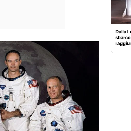
Dalla L
sbarco i
raggiun