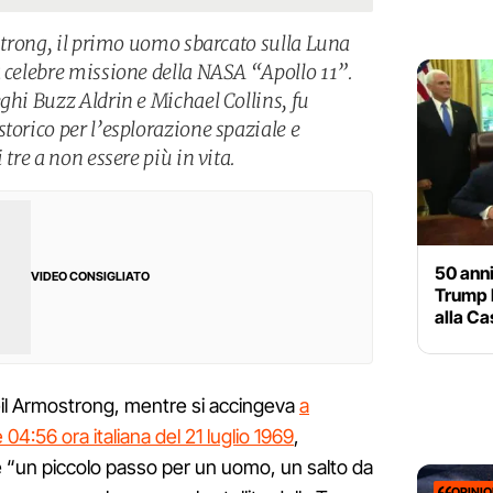
mstrong, il primo uomo sbarcato sulla Luna
a celebre missione della NASA “Apollo 11”.
ghi Buzz Aldrin e Michael Collins, fu
torico per l’esplorazione spaziale e
 tre a non essere più in vita.
50 anni
VIDEO CONSIGLIATO
Trump h
alla Ca
Neil Armostrong, mentre si accingeva
a
e 04:56 ora italiana del 21 luglio 1969
,
e “un piccolo passo per un uomo, un salto da
OPINI