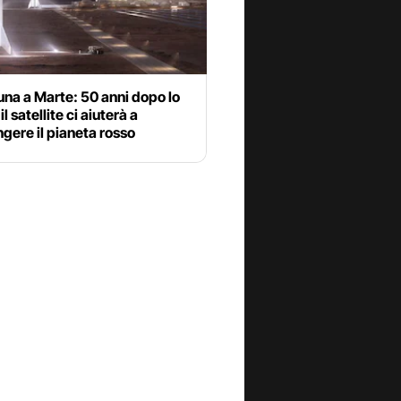
una a Marte: 50 anni dopo lo
l satellite ci aiuterà a
gere il pianeta rosso