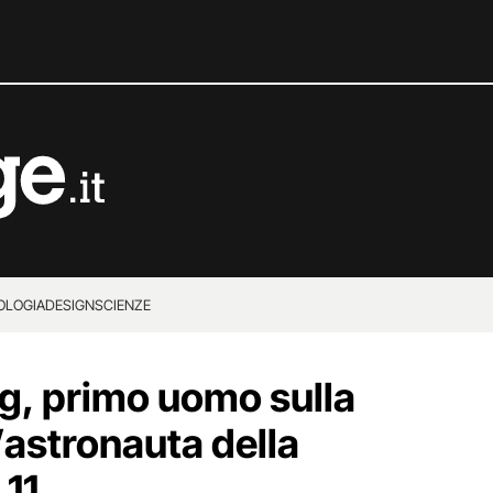
OLOGIA
DESIGN
SCIENZE
g, primo uomo sulla
l’astronauta della
 11