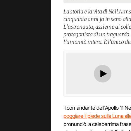
La storia e la vita di Neil Ar
cinquanta anni fa in seno all
L’astronauta, assieme ai colle
protagonista di un traguardo s
l’umanità intera. È l’unico dei
Il comandante dell'Apollo 11 
poggiare il piede sulla Luna all
pronunciò la celeberrima fras