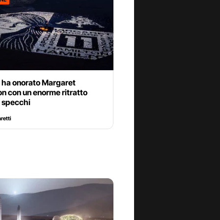
 ha onorato Margaret
n con un enorme ritratto
i specchi
retti