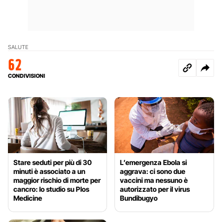
SALUTE
62
CONDIVISIONI
Stare seduti per più di 30
L’emergenza Ebola si
minuti è associato a un
aggrava: ci sono due
maggior rischio di morte per
vaccini ma nessuno è
cancro: lo studio su Plos
autorizzato per il virus
Medicine
Bundibugyo