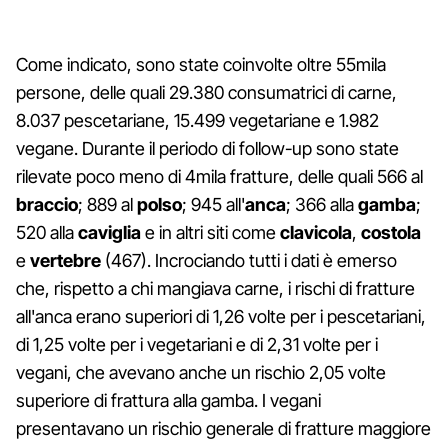
Come indicato, sono state coinvolte oltre 55mila
persone, delle quali 29.380 consumatrici di carne,
8.037 pescetariane, 15.499 vegetariane e 1.982
vegane. Durante il periodo di follow-up sono state
rilevate poco meno di 4mila fratture, delle quali 566 al
braccio
; 889 al
polso
; 945 all'
anca
; 366 alla
gamba
;
520 alla
caviglia
e in altri siti come
clavicola
,
costola
e
vertebre
(467). Incrociando tutti i dati è emerso
che, rispetto a chi mangiava carne, i rischi di fratture
all'anca erano superiori di 1,26 volte per i pescetariani,
di 1,25 volte per i vegetariani e di 2,31 volte per i
vegani, che avevano anche un rischio 2,05 volte
superiore di frattura alla gamba. I vegani
presentavano un rischio generale di fratture maggiore