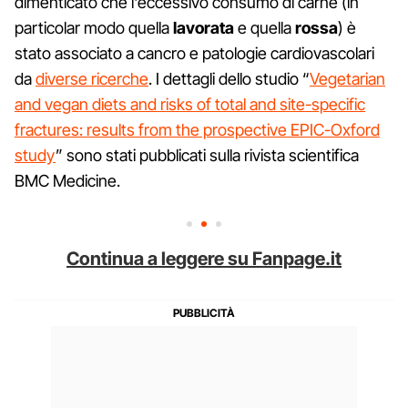
dimenticato che l'eccessivo consumo di carne (in
particolar modo quella
lavorata
e quella
rossa
) è
stato associato a cancro e patologie cardiovascolari
da
diverse ricerche
. I dettagli dello studio “
Vegetarian
and vegan diets and risks of total and site-specific
fractures: results from the prospective EPIC-Oxford
study
” sono stati pubblicati sulla rivista scientifica
BMC Medicine.
Continua a leggere su Fanpage.it