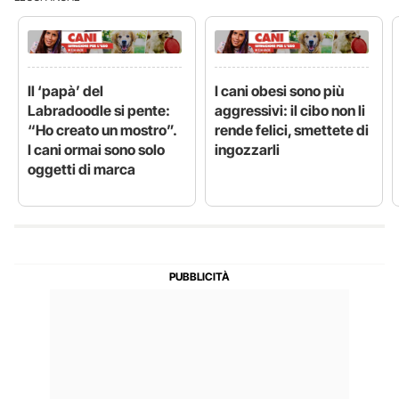
Il ‘papà’ del
I cani obesi sono più
Labradoodle si pente:
aggressivi: il cibo non li
“Ho creato un mostro”.
rende felici, smettete di
I cani ormai sono solo
ingozzarli
oggetti di marca