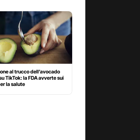
one al trucco dell’avocado
su TikTok: la FDA avverte sui
per la salute