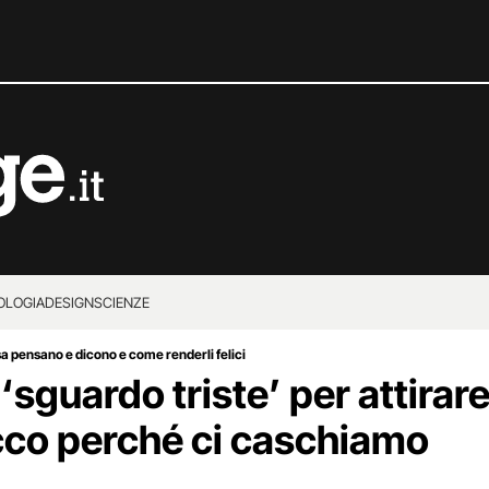
OLOGIA
DESIGN
SCIENZE
osa pensano e dicono e come renderli felici
 ‘sguardo triste’ per attirar
cco perché ci caschiamo