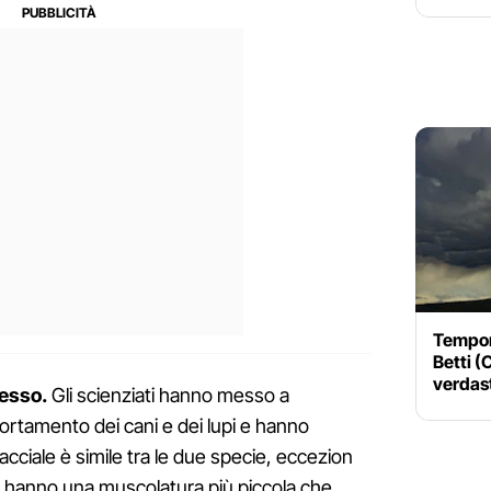
Tempora
Betti (
verdast
cesso.
Gli scienziati hanno messo a
ortamento dei cani e dei lupi e hanno
cciale è simile tra le due specie, eccezion
nno hanno una muscolatura più piccola che