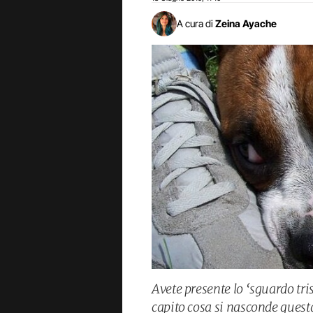
A cura di
Zeina Ayache
Avete presente lo ‘sguardo tri
capito cosa si nasconde questa