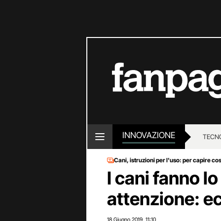
INNOVAZIONE
TECN
Cani, istruzioni per l'uso: per capire c
I cani fanno lo
attenzione: e
18 Giugno 2019
11:10
,