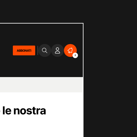
ABBONATI
2
e le nostra