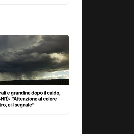
li e grandine dopo il caldo,
CNR): “Attenzione al colore
ro, è il segnale”