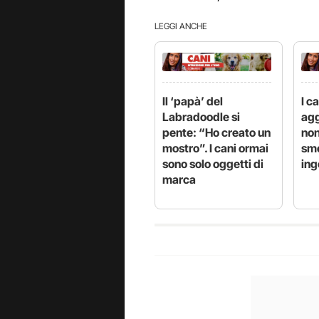
LEGGI ANCHE
Il ‘papà’ del
I c
Labradoodle si
agg
pente: “Ho creato un
non
mostro”. I cani ormai
sme
sono solo oggetti di
ing
marca