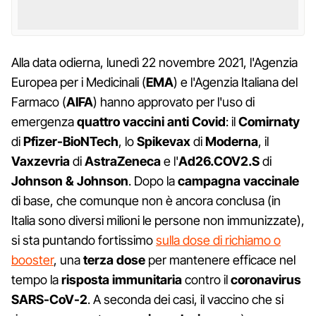
Alla data odierna, lunedì 22 novembre 2021, l'Agenzia
Europea per i Medicinali (
EMA
) e l'Agenzia Italiana del
Farmaco (
AIFA
) hanno approvato per l'uso di
emergenza
quattro vaccini anti Covid
: il
Comirnaty
di
Pfizer-BioNTech
, lo
Spikevax
di
Moderna
, il
Vaxzevria
di
AstraZeneca
e l'
Ad26.COV2.S
di
Johnson & Johnson
. Dopo la
campagna vaccinale
di base, che comunque non è ancora conclusa (in
Italia sono diversi milioni le persone non immunizzate),
si sta puntando fortissimo
sulla dose di richiamo o
booster
, una
terza dose
per mantenere efficace nel
tempo la
risposta immunitaria
contro il
coronavirus
SARS-CoV-2
. A seconda dei casi, il vaccino che si