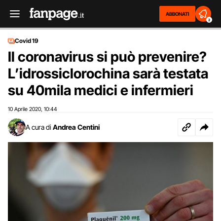
ABBONATI
2
Covid 19
Il coronavirus si può prevenire?
L’idrossiclorochina sarà testata
su 40mila medici e infermieri
10 Aprile 2020
10:44
,
A cura di
Andrea Centini