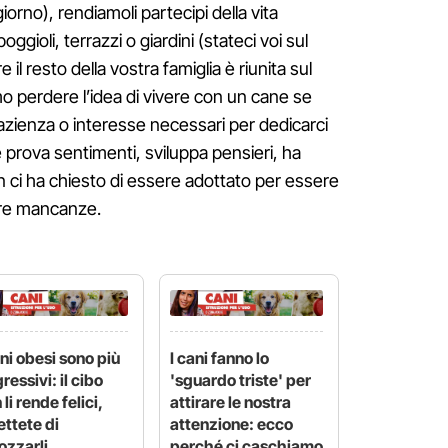
iorno), rendiamoli partecipi della vita
ggioli, terrazzi o giardini (stateci voi sul
l resto della vostra famiglia è riunita sul
mo perdere l’idea di vivere con un cane se
zienza o interesse necessari per dedicarci
 prova sentimenti, sviluppa pensieri, ha
n ci ha chiesto di essere adottato per essere
tre mancanze.
ani obesi sono più
I cani fanno lo
ressivi: il cibo
'sguardo triste' per
 li rende felici,
attirare le nostra
ttete di
attenzione: ecco
ozzarli
perché ci caschiamo