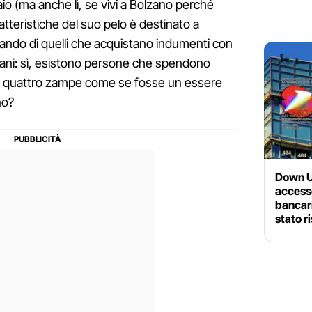
io (ma anche lì, se vivi a Bolzano perché
tteristiche del suo pelo è destinato a
rlando di quelli che acquistano indumenti con
 cani: sì, esistono persone che spendono
to a quattro zampe come se fosse un essere
no?
Down U
accesso
bancari
stato r