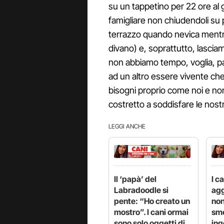
su un tappetino per 22 ore al g
famigliare non chiudendoli su po
terrazzo quando nevica mentre i
divano) e, soprattutto, lascia
non abbiamo tempo, voglia, pa
ad un altro essere vivente che
bisogni proprio come noi e no
costretto a soddisfare le nos
LEGGI ANCHE
Il ‘papà’ del
I c
Labradoodle si
agg
pente: “Ho creato un
non
mostro”. I cani ormai
sme
sono solo oggetti di
ing