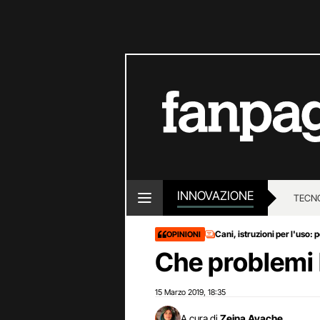
INNOVAZIONE
TECN
Cani, istruzioni per l'uso:
OPINIONI
Che problemi 
15 Marzo 2019
18:35
,
A cura di
Zeina Ayache