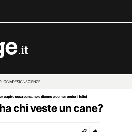
OLOGIA
DESIGN
SCIENZE
 per capire cosa pensano e dicono e come renderli felici
ha chi veste un cane?