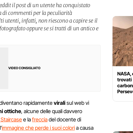
ddit il post di un utente ha conquistato
a di commenti per la peculiarità
 utenti, infatti, non riescono a capire se il
otografato oppure se si tratti di un antico e
VIDEO CONSIGLIATO
NASA, 
trovati
carbon
Persev
diventano rapidamente
virali
sul web vi
ni ottiche
, alcune delle quali davvero
Staircase
e la
freccia
del docente di
'
immagine che perde i suoi colori
a causa