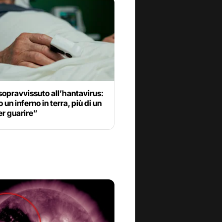
sopravvissuto all’hantavirus:
 un inferno in terra, più di un
er guarire”