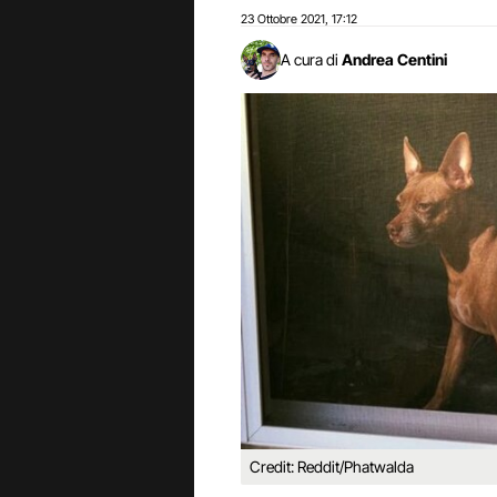
23 Ottobre 2021
17:12
,
A cura di
Andrea Centini
Credit: Reddit/Phatwalda