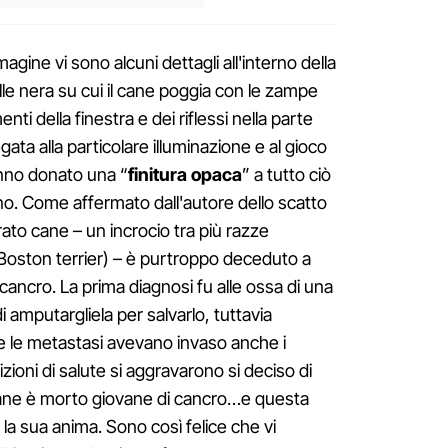
magine vi sono alcuni dettagli all'interno della
lle nera su cui il cane poggia con le zampe
nti della finestra e dei riflessi nella parte
egata alla particolare illuminazione e al gioco
anno donato una “
finitura opaca
” a tutto ciò
ino. Come affermato dall'autore dello scatto
rato cane – un incrocio tra più razze
Boston terrier) – è purtroppo deceduto a
 cancro. La prima diagnosi fu alle ossa di una
i amputargliela per salvarlo, tuttavia
 le metastasi avevano invaso anche i
ioni di salute si aggravarono si deciso di
ane è morto giovane di cancro…e questa
a sua anima. Sono così felice che vi