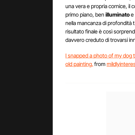
una vera e propria cornice, il 
primo piano, ben
illuminato
e 
nella mancanza di profondità ti
risultato finale è così sorpre
davvero creduto di trovarsi inn
I snapped a photo of my dog t
old painting.
from
mildlyintere