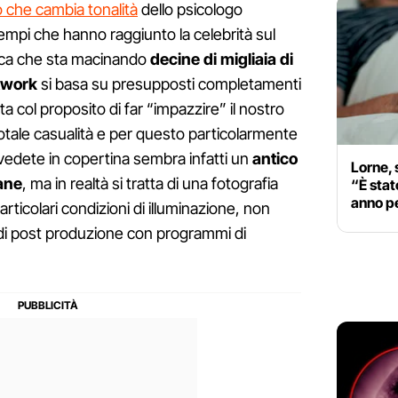
 che cambia tonalità
dello psicologo
empi che hanno raggiunto la celebrità sul
tica che sta macinando
decine di migliaia di
twork
si basa su presupposti completamenti
ata col proposito di far “impazzire” il nostro
 totale casualità e per questo particolarmente
vedete in copertina sembra infatti un
antico
Lorne, 
ane
, ma in realtà si tratta di una fotografia
“È stato
anno p
articolari condizioni di illuminazione, non
ti di post produzione con programmi di