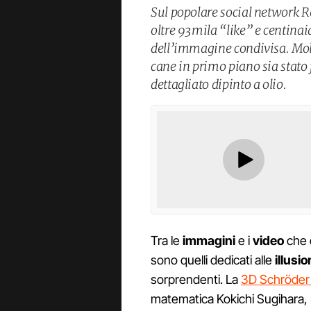
Sul popolare social network Re
oltre 93mila “like” e centinai
dell’immagine condivisa. Molti
cane in primo piano sia stato f
dettagliato dipinto a olio.
Tra le
immagini
e i
video
che 
sono quelli dedicati alle
illusio
sorprendenti. La
3D Schröder 
matematica Kokichi Sugihara, l