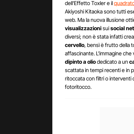
dell'Effetto Toxler e il
quadrato
Akiyoshi Kitaoka sono tutti es
web. Ma la nuova illusione ot
visualizzazioni
sui
social ne
diversi; non è stata infatti cre
cervello
, bensì è frutto della
affascinante. L'immagine che 
dipinto a olio
dedicato a un
c
scattata in tempi recenti e in p
ritoccata con filtri o interven
fotoritocco.