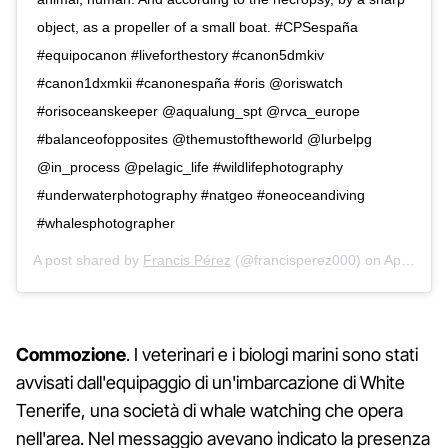
object, as a propeller of a small boat. #CPSespaña
#equipocanon #liveforthestory #canon5dmkiv
#canon1dxmkii #canonespaña #oris @oriswatch
#orisoceanskeeper @aqualung_spt @rvca_europe
#balanceofopposites @themustoftheworld @lurbelpg
@in_process @pelagic_life #wildlifephotography
#underwaterphotography #natgeo #oneoceandiving
#whalesphotographer
A post shared by
Francis Pérez
(@francisperez000) on
Apr 16, 2019 at 11:05am PDT
Commozione
. I veterinari e i biologi marini sono stati
avvisati dall'equipaggio di un'imbarcazione di White
Tenerife, una società di whale watching che opera
nell'area. Nel messaggio avevano indicato la presenza