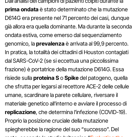
Dall'analisi dei campioni di pazienti colpiti durante la
prima ondata
è stato determinato che la mutazione
D614G era presente nel 71 percento dei casi, dunque
già allora era quella dominante. Ma durante la seconda
ondata estiva, come emerso dal sequenziamento
genomico, la
prevalenza
è arrivata al 99,9 percento.
In pratica, la totalità dei cittadini di Houston contagiati
dal SARS-CoV-2 (se si eccettua una piccolissima
frazione) è portatrice della mutazione D614G. Essa
risiede sulla
proteina S
o
Spike
del patogeno, quella
che sfrutta per legarsi al recettore ACE-2 delle cellule
umane, scardinare la parete cellulare, riversare il
materiale genetico all'interno e avviare il processo di
replicazione
, che determina l'infezione (COVID-19).
Proprio la posizione cruciale della mutazione
spiegherebbe la ragione del suo “successo”. Del