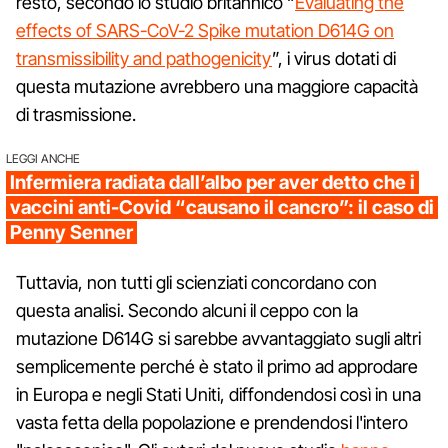
resto, secondo lo studio britannico “
Evaluating the
effects of SARS-CoV-2 Spike mutation D614G on
transmissibility and pathogenicity
”, i virus dotati di
questa mutazione avrebbero una maggiore capacità
di trasmissione.
LEGGI ANCHE
Infermiera radiata dall’albo per aver detto che i
vaccini anti-Covid “causano il cancro”: il caso di
Penny Senner
Tuttavia, non tutti gli scienziati concordano con
questa analisi. Secondo alcuni il ceppo con la
mutazione D614G si sarebbe avvantaggiato sugli altri
semplicemente perché è stato il primo ad approdare
in Europa e negli Stati Uniti, diffondendosi così in una
vasta fetta della popolazione e prendendosi l'intero