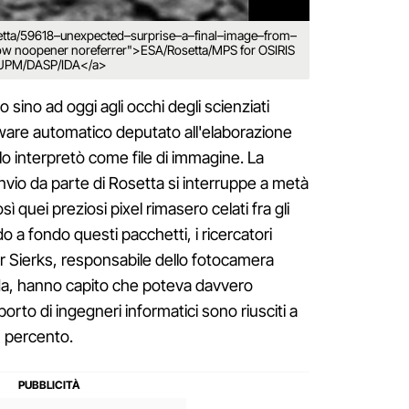
rosetta/59618–unexpected–surprise–a–final–image–from–
llow noopener noreferrer">ESA/Rosetta/MPS for OSIRIS
UPM/DASP/IDA</a>
 sino ad oggi agli occhi degli scienziati
ware automatico deputato all'elaborazione
n lo interpretò come file di immagine. La
'invio da parte di Rosetta si interruppe a metà
 quei preziosi pixel rimasero celati fra gli
ndo a fondo questi pacchetti, i ricercatori
r Sierks, responsabile dello fotocamera
da, hanno capito che poteva davvero
porto di ingegneri informatici sono riusciti a
3 percento.