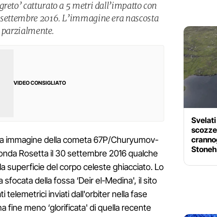
greto’ catturato a 5 metri dall’impatto con
0 settembre 2016. L’immagine era nascosta
ta parzialmente.
VIDEO CONSIGLIATO
Svelati 
scozzes
crannog
sima immagine della cometa 67P/Churyumov-
Stone
onda Rosetta il 30 settembre 2016 qualche
lla superficie del corpo celeste ghiacciato. Lo
focata della fossa ‘Deir el-Medina', il sito
 telemetrici inviati dall'orbiter nella fase
a fine meno ‘glorificata' di quella recente