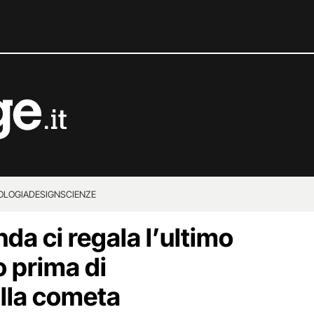
OLOGIA
DESIGN
SCIENZE
nda ci regala l’ultimo
o prima di
ulla cometa