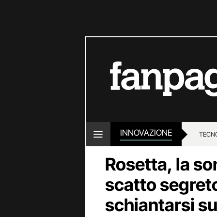
INNOVAZIONE
TECN
Rosetta, la so
scatto segret
schiantarsi s