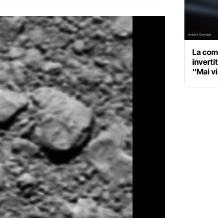
La com
inverti
“Mai v