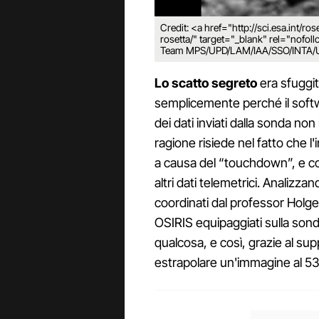
Credit: <a href="http://sci.esa.int/
rosetta/" target="_blank" rel="nofo
Team MPS/UPD/LAM/IAA/SSO/INTA/
Lo scatto segreto
era sfuggito
semplicemente perché il soft
dei dati inviati dalla sonda no
ragione risiede nel fatto che l
a causa del “touchdown”, e così
altri dati telemetrici. Analizza
coordinati dal professor Holge
OSIRIS equipaggiati sulla son
qualcosa, e così, grazie al sup
estrapolare un'immagine al 5