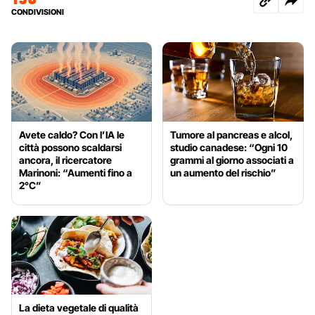
CONDIVISIONI
Avete caldo? Con l’IA le
Tumore al pancreas e alcol,
città possono scaldarsi
studio canadese: “Ogni 10
ancora, il ricercatore
grammi al giorno associati a
Marinoni: “Aumenti fino a
un aumento del rischio”
2°C”
La dieta vegetale di qualità