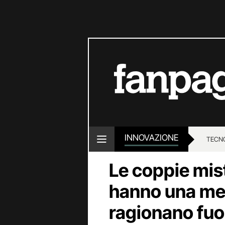
INNOVAZIONE
TECN
Le coppie mist
hanno una men
ragionano fuo