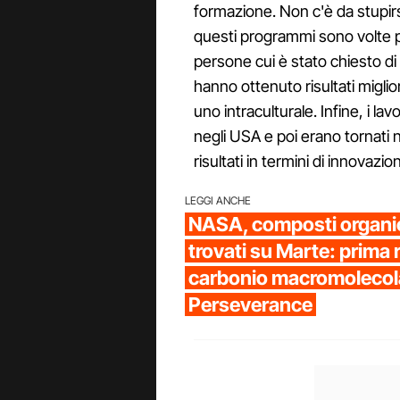
formazione. Non c'è da stupirsi
questi programmi sono volte pr
persone cui è stato chiesto di
hanno ottenuto risultati miglior
uno intraculturale. Infine, i l
negli USA e poi erano tornati ne
risultati in termini di innovazio
LEGGI ANCHE
NASA, composti organi
trovati su Marte: prima 
carbonio macromolecola
Perseverance