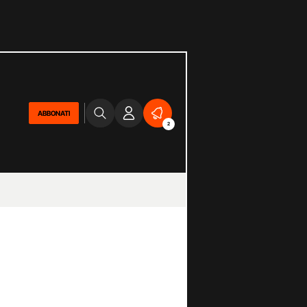
ABBONATI
2