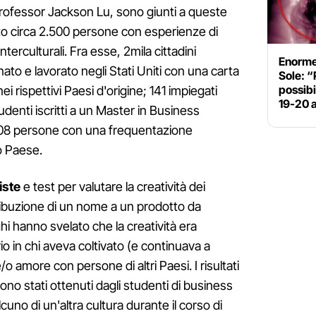
 professor Jackson Lu, sono giunti a queste
to circa 2.500 persone con esperienze di
interculturali. Fra esse, 2mila cittadini
Enorme
ato e lavorato negli Stati Uniti con una carta
Sole: “
possib
i rispettivi Paesi d'origine; 141 impiegati
19-20 a
denti iscritti a un Master in Business
 108 persone con una frequentazione
ro Paese.
iste
e test per valutare la creatività dei
tribuzione di un nome a un prodotto da
hi hanno svelato che la creatività era
o in chi aveva coltivato (e continuava a
e/o amore con persone di altri Paesi. I risultati
à sono stati ottenuti dagli studenti di business
no di un'altra cultura durante il corso di