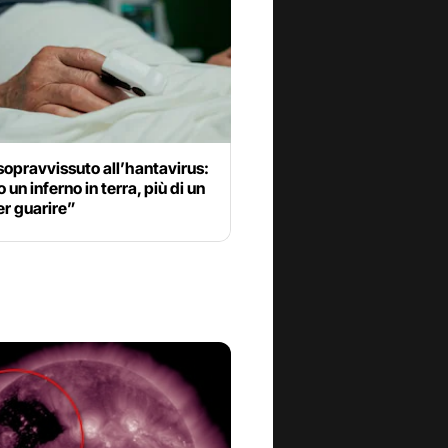
sopravvissuto all’hantavirus:
 un inferno in terra, più di un
er guarire”