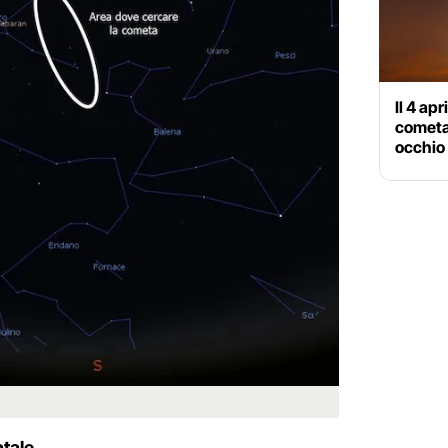
Il 4 apr
cometa
occhio 
tale