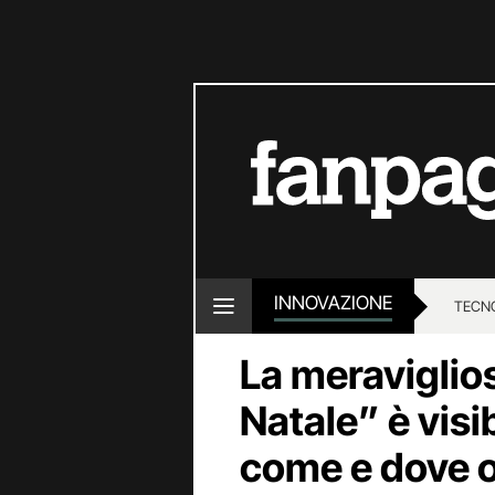
INNOVAZIONE
TECN
La meraviglio
Natale” è visi
come e dove 