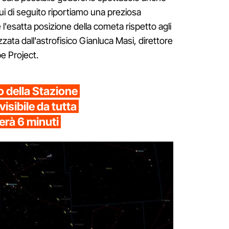
i di seguito riportiamo una preziosa
'esatta posizione della cometa rispetto agli
izzata dall'astrofisico Gianluca Masi, direttore
pe Project.
o della Stazione
isibile da tutta
rerà 6 minuti