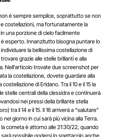
 non è sempre semplice, soprattutto se non
 e costellazioni, ma fortunatamente la
n una porzione di cielo facilmente
n è esperto. Innanzitutto bisogna puntare lo
dividuare la bellissima costellazione di
trovare grazie alle stelle brillanti e alla
ra. Nell'articolo trovate due screenshot per
uata la costellazione, dovete guardare alla
costellazione di Eridano. Tra il 10 e il 15 la
e stelle centrali della clessidra e continuerà
vandosi nei pressi della brillante stella
) tra il 14 e il 15. Il 16 arriverà a “salutare”
 nel giorno in cui sarà più vicina alla Terra.
e la cometa è attorno alle 21:30/22, quando
ia sarà possibile godersi lo spettacolo anche