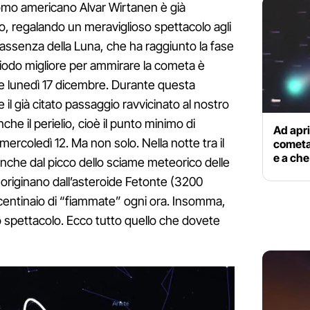
omo americano Alvar Wirtanen è già
do, regalando un meraviglioso spettacolo agli
assenza della Luna, che ha raggiunto la fase
periodo migliore per ammirare la cometa è
 e lunedì 17 dicembre. Durante questa
 il già citato passaggio ravvicinato al nostro
he il perielio, cioè il punto minimo di
Ad april
mercoledì 12. Ma non solo. Nella notte tra il
cometa 
e a ch
anche dal picco dello sciame meteorico delle
e originano dall’asteroide Fetonte (3200
entinaio di “fiammate” ogni ora. Insomma,
o spettacolo. Ecco tutto quello che dovete