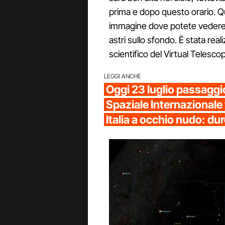
prima e dopo questo orario. Qu
immagine dove potete vedere l
astri sullo sfondo. È stata real
scientifico del Virtual Telesco
LEGGI ANCHE
Oggi 23 luglio passaggi
Spaziale Internazionale v
Italia a occhio nudo: du