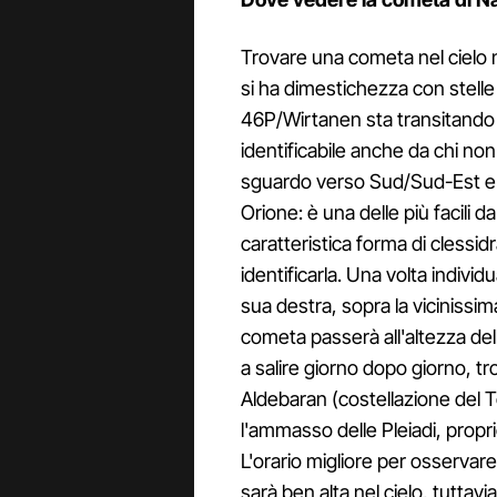
Trovare una cometa nel cielo
si ha dimestichezza con stelle
46P/Wirtanen sta transitando i
identificabile anche da chi no
sguardo verso Sud/Sud-Est e in
Orione: è una delle più facili da 
caratteristica forma di clessid
identificarla. Una volta individ
sua destra, sopra la vicinissima 
cometa passerà all'altezza dell
a salire giorno dopo giorno, tro
Aldebaran (costellazione del Toro
l'ammasso delle Pleiadi, proprio
L'orario migliore per osservar
sarà ben alta nel cielo, tuttav