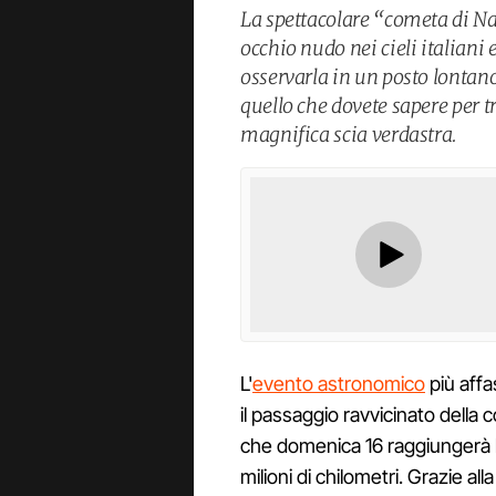
La spettacolare “cometa di Na
occhio nudo nei cieli italiani 
osservarla in un posto lontan
quello che dovete sapere per t
magnifica scia verdastra.
L'
evento astronomico
più aff
il passaggio ravvicinato dell
che domenica 16 raggiungerà la
milioni di chilometri. Grazie al