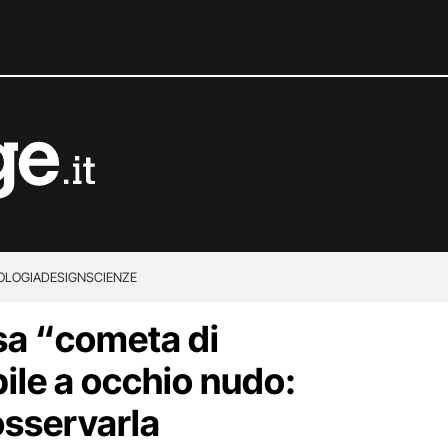
OLOGIA
DESIGN
SCIENZE
sa “cometa di
bile a occhio nudo:
osservarla