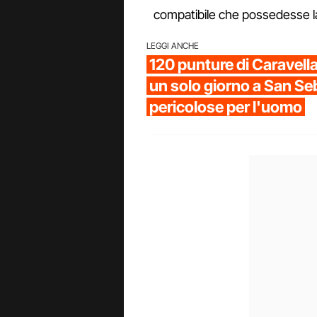
compatibile che possedesse l
LEGGI ANCHE
120 punture di Caravell
un solo giorno a San Se
pericolose per l'uomo