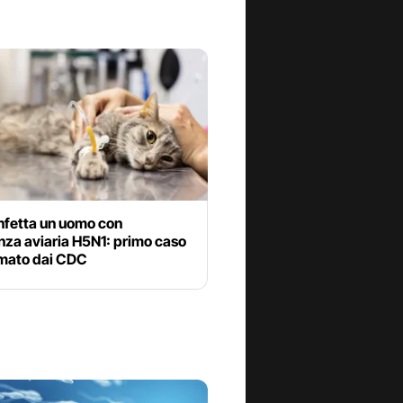
nfetta un uomo con
enza aviaria H5N1: primo caso
mato dai CDC