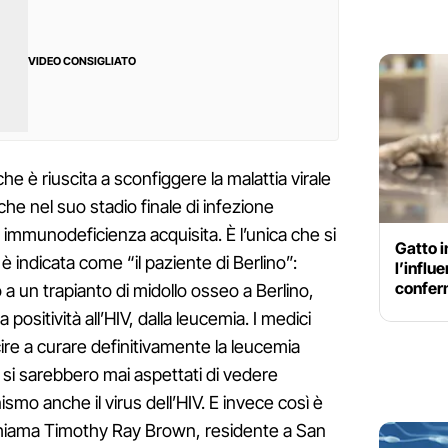
VIDEO CONSIGLIATO
e è riuscita a sconfiggere la malattia virale
che nel suo stadio finale di infezione
 immunodeficienza acquisita. È l’unica che si
Gatto i
i è indicata come “il paziente di Berlino”:
l’influ
confer
a un trapianto di midollo osseo a Berlino,
 positività all’HIV, dalla leucemia. I medici
re a curare definitivamente la leucemia
n si sarebbero mai aspettati di vedere
ismo anche il virus dell’HIV. E invece così è
chiama Timothy Ray Brown, residente a San