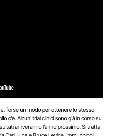
re, forse un modo per ottenere lo stesso
llo c’è. Alcuni trial clinici sono già in corso su
risultati arriveranno l’anno prossimo. Si tratta
da Carl June e Bruce Levine, immunologi