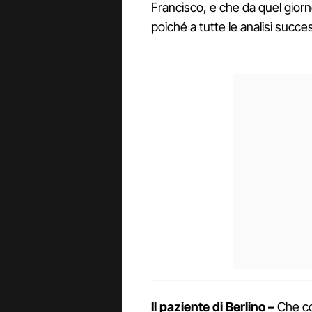
Francisco, e che da quel giorno
poiché a tutte le analisi succe
Il paziente di Berlino –
Che cos