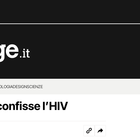
OLOGIA
DESIGN
SCIENZE
onfisse l’HIV