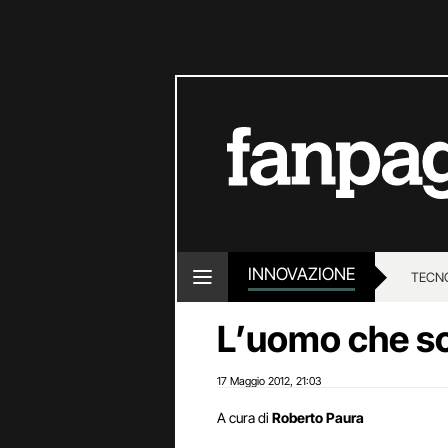
INNOVAZIONE
TECN
L’uomo che sc
17 Maggio 2012
21:03
,
A cura di
Roberto Paura