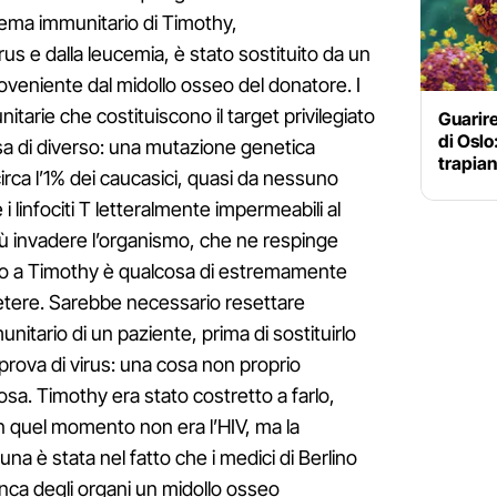
tema immunitario di Timothy,
s e dalla leucemia, è stato sostituito da un
veniente dal midollo osseo del donatore. I
unitarie che costituiscono il target privilegiato
Guarire
di Oslo
sa di diverso: una mutazione genetica
trapian
irca l’1% dei caucasici, quasi da nessuno
i linfociti T letteralmente impermeabili al
più invadere l’organismo, che ne respinge
sso a Timothy è qualcosa di estremamente
petere. Sarebbe necessario resettare
itario di un paziente, prima di sostituirlo
prova di virus: una cosa non proprio
osa. Timothy era stato costretto a farlo,
in quel momento non era l’HIV, ma la
una è stata nel fatto che i medici di Berlino
banca degli organi un midollo osseo