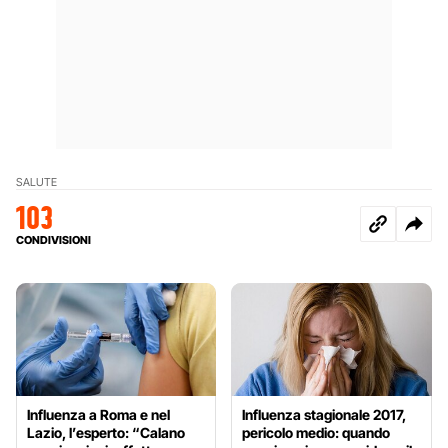
SALUTE
103
CONDIVISIONI
Influenza a Roma e nel
Influenza stagionale 2017,
Lazio, l’esperto: “Calano
pericolo medio: quando