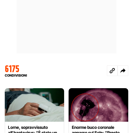
6175
CONDIVISIONI
Lorne, sopravvissuto
Enorme buco coronale
all’hantavirus: “È stato un
apparso sul Sole: “Presto