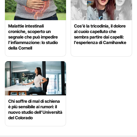
Malattie intestinali
Cos’è la tricodinia, il dolore
croniche, scoperto un
al cuoio capelluto che
segnale che può impedire
sembra partire dai capelli:
l’infiammazione: lo studio
l’esperienza di Camihawke
della Cornell
Chi soffre di mal di schiena
è più sensibile ai rumori: il
nuovo studio dell’Università
del Colorado