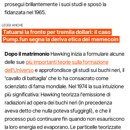
proseguì brillantemente i suoi studi e sposò la
fidanzata nel 1965.
LEGGI ANCHE
Tatuarsi la fronte per tremila dollari: il caso
Pump.fun segna la deriva etica dei memecoin
Dopo il matrimonio
Hawking inizia a formulare alcune
delle sue
più importanti teorie sulla formazione
dell'Universo
e approfondisce gli studi sui buchi neri, il
‘cavallo di battaglia' che lo ha consacrato come
scienziato di fama mondiale. Nel 1974 la sua intuizione
più significativa: Hawking teorizza l'emissione di
radiazioni ad opera dei buchi neri (in precedenza
aveva detto che nulla poteva sfuggirgli), e che il
processo può continuare fin quando non esauriscono
la loro energia ed evaporano. Le particelle teorizzate