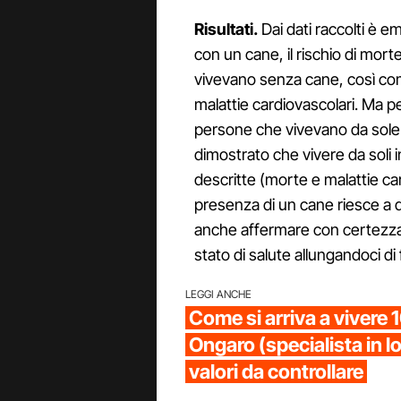
Risultati.
Dai dati raccolti è e
con un cane, il rischio di mort
vivevano senza cane, così come 
malattie cardiovascolari. Ma pe
persone che vivevano da sole
dimostrato che vivere da soli i
descritte (morte e malattie ca
presenza di un cane riesce a di
anche affermare con certezza c
stato di salute allungandoci di f
LEGGI ANCHE
Come si arriva a vivere 1
Ongaro (specialista in l
valori da controllare