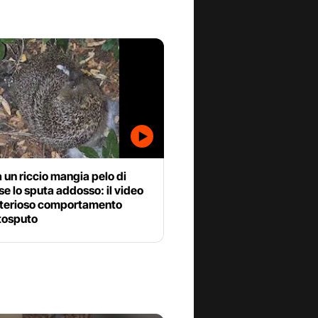
un riccio mangia pelo di
se lo sputa addosso: il video
sterioso comportamento
tosputo