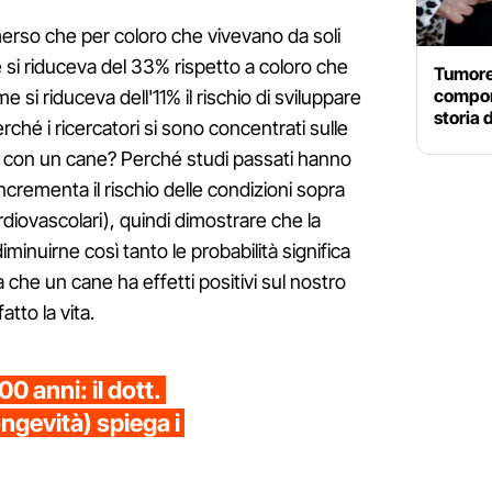
merso che per coloro che vivevano da soli
e si riduceva del 33% rispetto a coloro che
Tumore 
comport
si riduceva dell'11% il rischio di sviluppare
storia 
rché i ricercatori si sono concentrati sulle
 con un cane? Perché studi passati hanno
ncrementa il rischio delle condizioni sopra
rdiovascolari), quindi dimostrare che la
minuirne così tanto le probabilità significa
he un cane ha effetti positivi sul nostro
atto la vita.
00 anni: il dott.
ongevità) spiega i