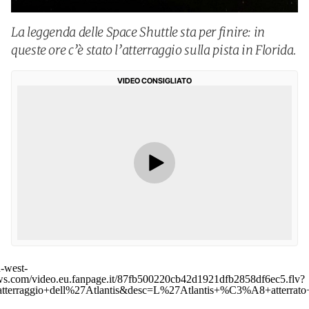
La leggenda delle Space Shuttle sta per finire: in
queste ore c’è stato l’atterraggio sulla pista in Florida.
VIDEO CONSIGLIATO
u-west-
s.com/video.eu.fanpage.it/87fb500220cb42d1921dfb2858df6ec5.flv?
atterraggio+dell%27Atlantis&desc=L%27Atlantis+%C3%A8+atterrato+