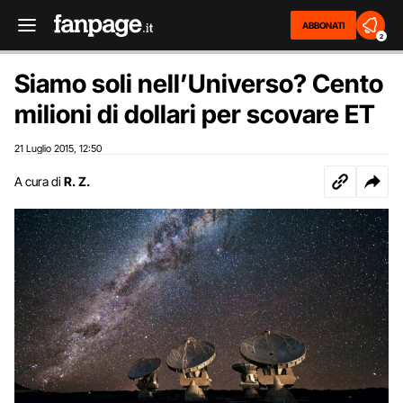
ABBONATI
2
Siamo soli nell’Universo? Cento
milioni di dollari per scovare ET
21 Luglio 2015
12:50
,
A cura di
R. Z.