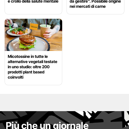
e crollo della salute mentale
da gestire”. Possibile origine
nei mercati di carne
Micotossine in tutte le
alternative vegetali testate
in uno studio: oltre 200
prodotti plant based
coinvolti
Più che un giornale