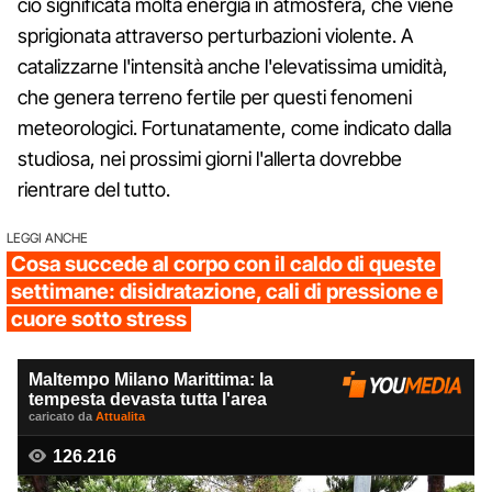
ciò significata molta energia in atmosfera, che viene
sprigionata attraverso perturbazioni violente. A
catalizzarne l'intensità anche l'elevatissima umidità,
che genera terreno fertile per questi fenomeni
meteorologici. Fortunatamente, come indicato dalla
studiosa, nei prossimi giorni l'allerta dovrebbe
rientrare del tutto.
LEGGI ANCHE
Cosa succede al corpo con il caldo di queste
settimane: disidratazione, cali di pressione e
cuore sotto stress