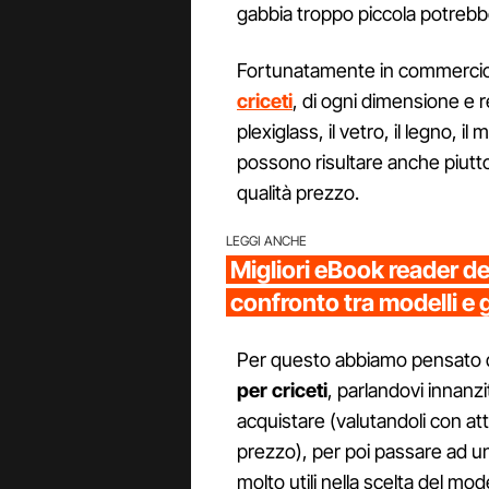
gabbia troppo piccola potrebbe 
Fortunatamente in commercio
criceti
, di ogni dimensione e re
plexiglass, il vetro, il legno, il
possono risultare anche piut
qualità prezzo.
LEGGI ANCHE
Migliori eBook reader d
confronto tra modelli e 
Per questo abbiamo pensato di 
per criceti
, parlandovi innanzi
acquistare (valutandoli con att
prezzo), per poi passare ad un
molto utili nella scelta del mod