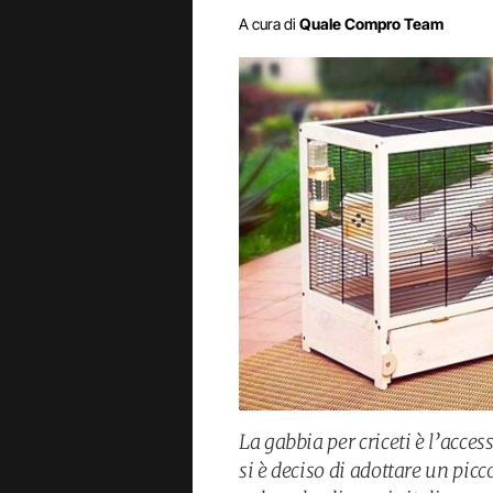
A cura di
Quale Compro Team
La gabbia per criceti è l’acc
si è deciso di adottare un picco