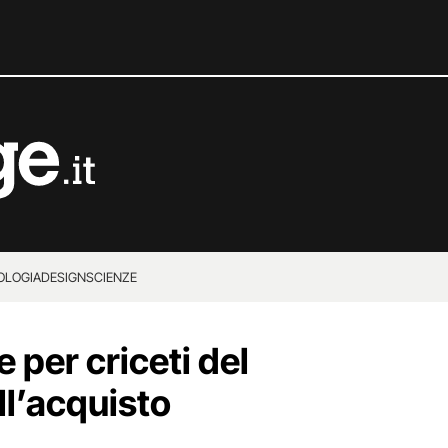
OLOGIA
DESIGN
SCIENZE
e per criceti del
ll’acquisto