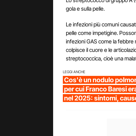
Lo streptococco di gruppo A (
gola e sulla pelle.
Le infezioni più comuni causat
pelle come impetigine. Possono 
infezioni GAS come la febbre 
colpisce il cuore e le articolaz
streptococcica, cioè una malatt
LEGGI ANCHE
Cos'è un nodulo polmona
per cui Franco Baresi er
nel 2025: sintomi, caus