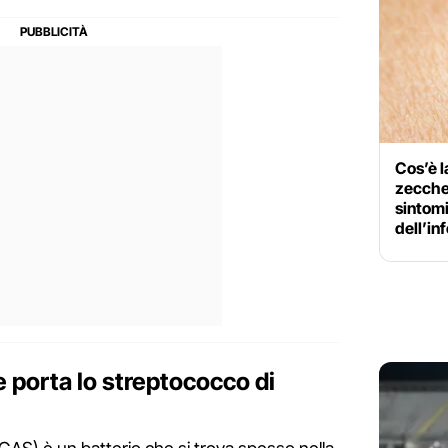
Cos’è l
zecche 
sintomi
dell’in
e porta lo streptococco di