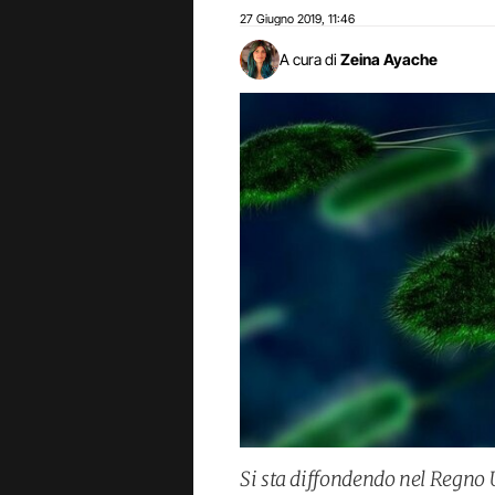
27 Giugno 2019
11:46
,
A cura di
Zeina Ayache
Si sta diffondendo nel Regno 