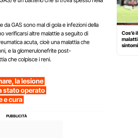
GAS) è un batterio che si trova spesso nella
e da GAS sono mal di gola e infezioni della
Cos’è i
verificarsi altre malattie a seguito di
malatti
reumatica acuta, cioè una malattia che
sintomi
ioni, e la glomerulonefrite post-
ia che colpisce i reni.
re, la lesione
a stato operato
e e cura