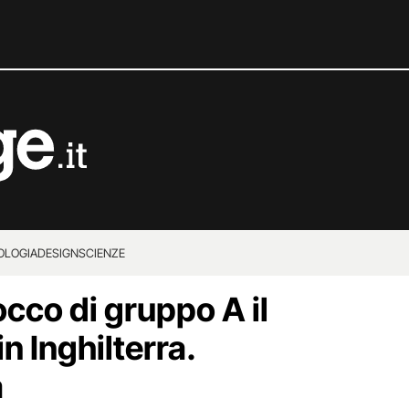
OLOGIA
DESIGN
SCIENZE
occo di gruppo A il
in Inghilterra.
a