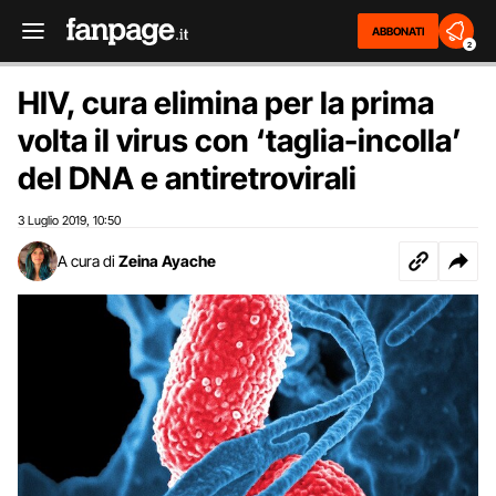
ABBONATI
2
HIV, cura elimina per la prima
volta il virus con ‘taglia-incolla’
del DNA e antiretrovirali
3 Luglio 2019
10:50
,
A cura di
Zeina Ayache