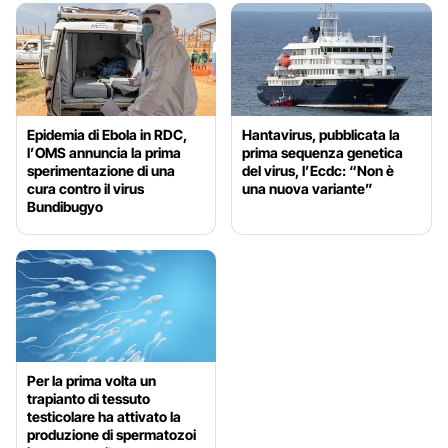
Epidemia di Ebola in RDC,
Hantavirus, pubblicata la
l’OMS annuncia la prima
prima sequenza genetica
sperimentazione di una
del virus, l’Ecdc: “Non è
cura contro il virus
una nuova variante”
Bundibugyo
Per la prima volta un
trapianto di tessuto
testicolare ha attivato la
produzione di spermatozoi