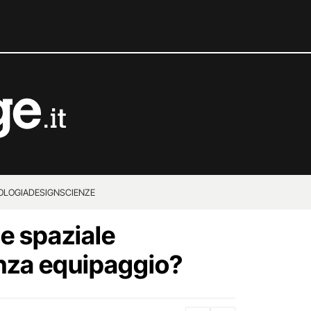
OLOGIA
DESIGN
SCIENZE
ne spaziale
nza equipaggio?