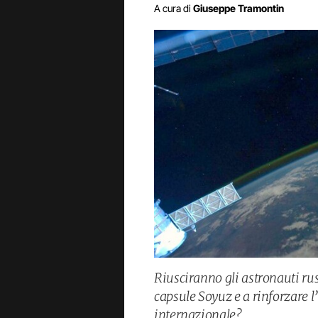
A cura di
Giuseppe Tramontin
Riusciranno gli astronauti russ
capsule Soyuz e a rinforzare l
internazionale?