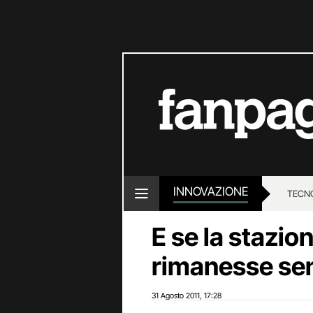
INNOVAZIONE
TECN
E se la stazio
rimanesse se
31 Agosto 2011
17:28
,