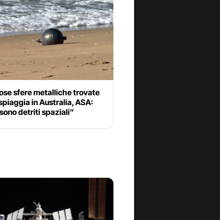
ose sfere metalliche trovate
spiaggia in Australia, ASA:
sono detriti spaziali”