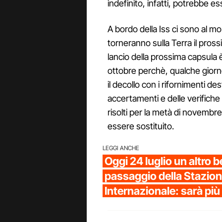
indefinito, infatti, potrebbe e
A bordo della Iss ci sono al mo
torneranno sulla Terra il pross
lancio della prossima capsula è
ottobre perchè, qualche giorn
il decollo con i rifornimenti des
accertamenti e delle verifiche 
risolti per la metà di novembr
essere sostituito.
LEGGI ANCHE
Oggi 24 luglio un altro b
passaggio della Stazion
Internazionale: sarà più 