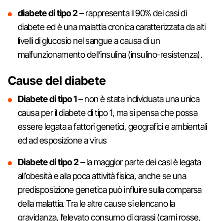
diabete di tipo 2
– rappresenta il 90% dei casi di
diabete ed è una malattia cronica caratterizzata da alti
livelli di glucosio nel sangue a causa di un
malfunzionamento dell’insulina (insulino-resistenza).
Cause del diabete
Diabete di tipo 1
– non è stata individuata una unica
causa per il diabete di tipo 1, ma si pensa che possa
essere legata a fattori genetici, geografici e ambientali
ed ad esposizione a virus
Diabete di tipo 2
– la maggior parte dei casi è legata
all’obesità e alla poca attività fisica, anche se una
predisposizione genetica può influire sulla comparsa
della malattia. Tra le altre cause si elencano la
gravidanza, l’elevato consumo di grassi (carni rosse,