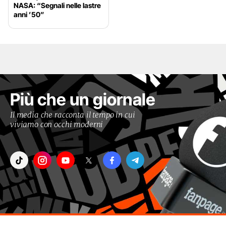
NASA: “Segnali nelle lastre
anni ’50”
Più che un giornale
Il media che racconta il tempo in cui
viviamo con occhi moderni