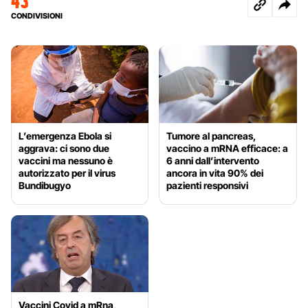
43
CONDIVISIONI
L’emergenza Ebola si
Tumore al pancreas,
aggrava: ci sono due
vaccino a mRNA efficace: a
vaccini ma nessuno è
6 anni dall’intervento
autorizzato per il virus
ancora in vita 90% dei
Bundibugyo
pazienti responsivi
Vaccini Covid a mRna,