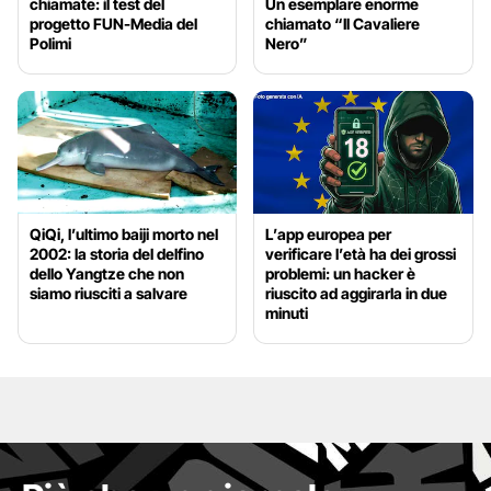
chiamate: il test del
Un esemplare enorme
progetto FUN-Media del
chiamato “Il Cavaliere
Polimi
Nero”
QiQi, l’ultimo baiji morto nel
L’app europea per
2002: la storia del delfino
verificare l’età ha dei grossi
dello Yangtze che non
problemi: un hacker è
siamo riusciti a salvare
riuscito ad aggirarla in due
minuti