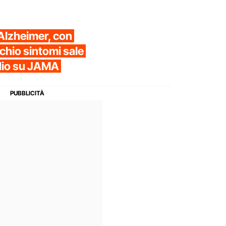
Alzheimer, con
schio sintomi sale
udio su JAMA