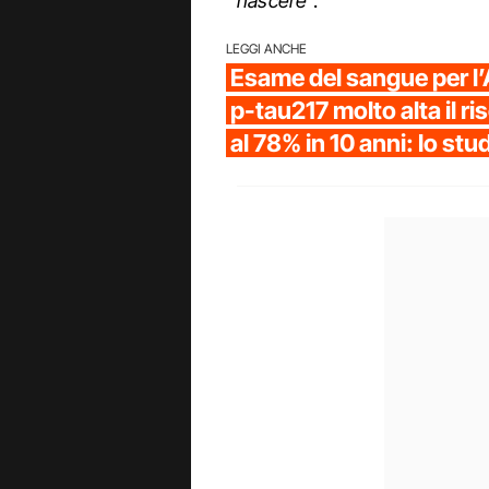
nascere
”.
LEGGI ANCHE
Esame del sangue per l’
p-tau217 molto alta il ri
al 78% in 10 anni: lo st