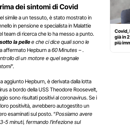
rima dei sintomi di Covid
el simile a un tessuto, è stato mostrato in
nello in pensione e specialista in Malattie
Covid, 
del team di ricerca che lo ha messo a punto.
già in 
otto la pelle
e che ci dice quali sono le
più im
a affermato Hepburn a
60 Minutes
– .
ntrollo di un motore e quel segnale
intomi
”.
 ha aggiunto Hepburn, è derivata dalla lotta
 virus a bordo della USS Theodore Roosevelt,
io sono risultati positivi al coronavirus. Se i
loro positività, avrebbero autogestito un
ero esaminati sul posto. “
Possiamo avere
n 3-5 minuti, fermando l’infezione sul